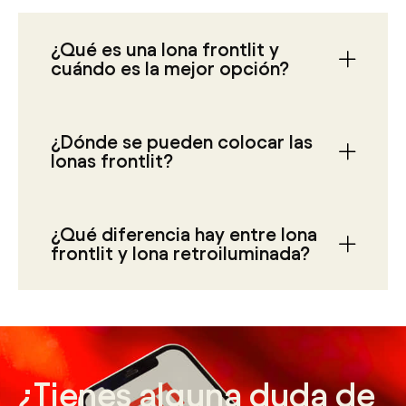
documentos se hacía de manera manual, lo que era un
proceso lento y costoso.
¿Qué es una lona frontlit y
cuándo es la mejor opción?
Con la llegada de la imprenta, se abrió un nuevo mundo de
posibilidades. La producción de libros y otros materiales
impresos se convirtió en una industria, lo que permitió la
¿Dónde se pueden colocar las
lonas frontlit?
creación de empleos y la expansión del comercio.
Además, la imprenta tuvo un impacto enorme en la
difusión de las ideas y la formación de la opinión pública,
lo que fue fundamental en la consolidación de las
¿Qué diferencia hay entre lona
democracias modernas.
frontlit y lona retroiluminada?
¿Tienes alguna duda de