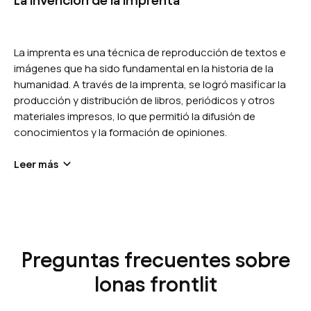
La invención de la imprenta
La imprenta es una técnica de reproducción de textos e
imágenes que ha sido fundamental en la historia de la
humanidad. A través de la imprenta, se logró masificar la
producción y distribución de libros, periódicos y otros
materiales impresos, lo que permitió la difusión de
conocimientos y la formación de opiniones.
Leer más
La invención de la imprenta se atribuye al alemán
Johannes Gutenberg, quien en el siglo XV creó un sistema
Preguntas frecuentes sobre
de tipos móviles que permitía imprimir rápidamente
grandes cantidades de texto. Esto significó una
lonas frontlit
verdadera revolución en el mundo de la comunicación, ya
que hasta ese momento la producción de libros y