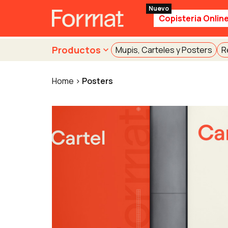
Copisteria Onlin
Productos
Mupis, Carteles y Posters
R
Home
Posters