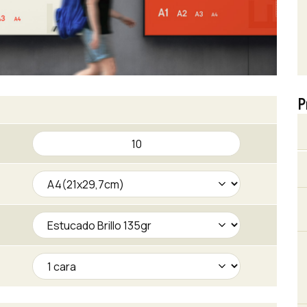
P
Posters
cantidad