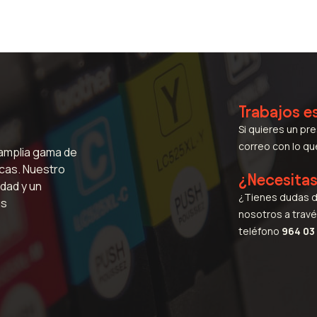
Trabajos e
Si quieres un pr
correo con lo q
 amplia gama de
icas. Nuestro
¿Necesita
dad y un
¿Tienes dudas d
us
nosotros a travé
teléfono
964 03 