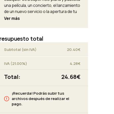
una película, un concierto, el lanzamiento
de un nuevo servicio o la apertura de tu
negocio. Garantiza la visibilidad de tu
Ver más
mensaje con Pósteres de distintos
tamaños y con diferentes tipos de
papeles.
resupuesto total
Subtotal (sin IVA)
20.40
€
IVA (21.00%)
4.28
€
Total:
24.68
€
¡Recuerda! Podrás subir tus
archivos después de realizar el
pago.