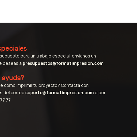
speciales
esupuesto para un trabajo especial, envíanos un
ue deseas a
presupuestos@formatimpresion.com
.
s ayuda?
e como imprimir tu proyecto? Contacta con
s del correo
soporte@formatimpresion.com
o por
77 77