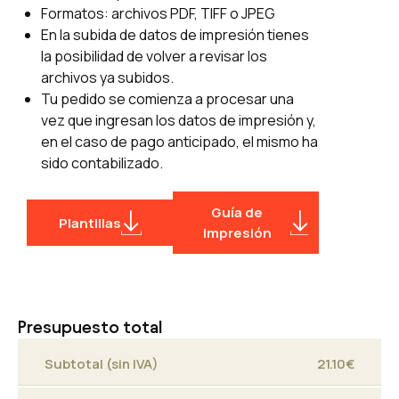
Formatos: archivos PDF, TIFF o JPEG
exclusivos, trazados de corte
En la subida de datos de impresión tienes
personalizado de productos, etc.
la posibilidad de volver a revisar los
Para Libros, revistas y catálogos,
archivos ya subidos.
dada la complejidad del producto,
Tu pedido se comienza a procesar una
el servicio Revisión de archivos
vez que ingresan los datos de impresión y,
consiste en resaltar e indicar
en el caso de pago anticipado, el mismo ha
anomalías y errores, pero no en
sido contabilizado.
corregirlos.
¿Qué no comprobamos ni
Guía de
Plantillas
corregimos?
impresión
No revisamos los textos ni errores
tipográficos;
No modificamos ni reemplazamos
Presupuesto total
glifos o caracteres especiales;
No corregimos archivos que
Subtotal (sin IVA)
21.10
€
impliquen trabajo de maquetación
o creación gráfica.