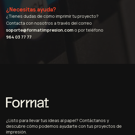
¿Necesitas ayuda?
¿Tienes dudas de como imprimir tu proyecto?
Contacta con nosotros a través del correo
soporte@formatimpresion.com
o por teléfono
964 03 77 77
¿
Listo
para
llevar
tus
ideas
al
papel?
Contáctanos
y
descubre
cómo
podemos
ayudarte
con
tus
proyectos
de
impresión.