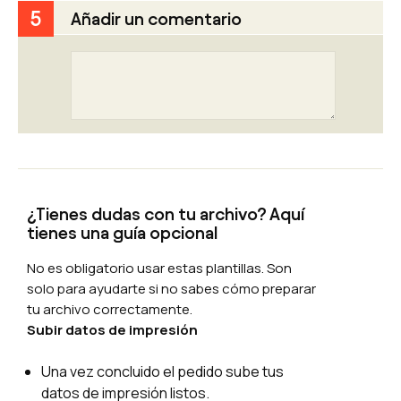
seguridad de los elementos
5
Añadir un comentario
gráficos y la corregimos si no es la
correcta;
Para una mejor calidad de
impresión y colores fieles,
convertimos tus archivos en
cuatricromía (CMYK);
Comprobamos que la resolución
es la adecuada para imprimir y, si
no es suficiente, intentamos
¿Tienes dudas con tu archivo? Aquí
mejorarla, si es posible;
tienes una guía opcional
En caso de pliegues o revistas,
comprobamos la correcta
No es obligatorio usar estas plantillas. Son
disposición de los elementos
solo para ayudarte si no sabes cómo preparar
gráficos y de la cubierta;
tu archivo correctamente.
Comprobamos aspectos
Subir datos de impresión
técnicos relacionados con
Una vez concluido el pedido sube tus
archivos complejos: asignación
datos de impresión listos.
de blanco sectorizado, acabados