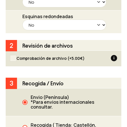
Esquinas redondeadas
2
Revisión de archivos
Comprobación de archivo (+
5.00
€
)
i
3
Recogida / Envío
Confía en la experiencia de un
profesional: gracias al servicio
Revisión de archivos, revisamos
Envio (Península)
*Para envios internacionales
cuidadosamente tu archivo,
consultar.
hacemos los cambios necesarios en
la medida de lo posible y, una vez
corregido, lo enviamos directamente
Recogida ( Tienda: Castellón,