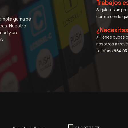
Trabajos e
Si quieres un pr
correo con lo q
 amplia gama de
icas. Nuestro
¿Necesita
dad y un
¿Tienes dudas d
us
nosotros a travé
teléfono
964 03 
964 03 77 77