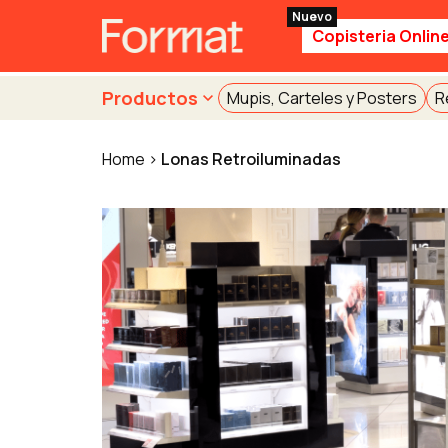
Copisteria Onlin
Productos
Mupis, Carteles y Posters
R
Home
Lonas Retroiluminadas