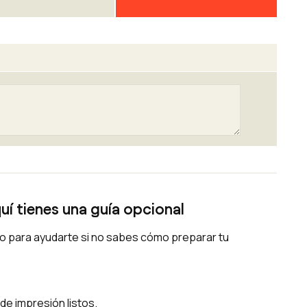
ada la complejidad del producto, el servicio
saltar e indicar anomalías y errores, pero no
s?
tipográficos;
ifos o caracteres especiales;
uen trabajo de maquetación o creación
uí tienes una guía opcional
olo para ayudarte si no sabes cómo preparar tu
de impresión listos.