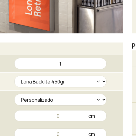
P
Lonas
Retroiluminadas
cantidad
cm
cm