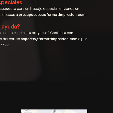
speciales
esupuesto para un trabajo especial, envíanos un
ue deseas a
presupuestos@formatimpresion.com
.
s ayuda?
e como imprimir tu proyecto? Contacta con
s del correo
soporte@formatimpresion.com
o por
77 77