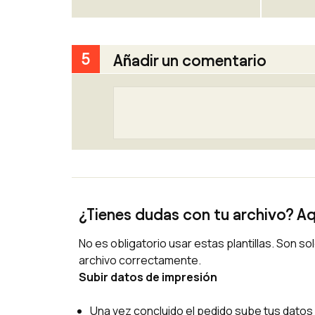
Para Libros, revistas y catálogos, d
Revisión de archivos consiste en re
en corregirlos.
5
Añadir un comentario
¿Qué no comprobamos ni corregimo
No revisamos los textos ni errores 
No modificamos ni reemplazamos gl
No corregimos archivos que impliq
gráfica.
¿Tienes dudas con tu archivo? Aq
No es obligatorio usar estas plantillas. Son s
archivo correctamente.
Subir datos de impresión
Una vez concluido el pedido sube tus datos 