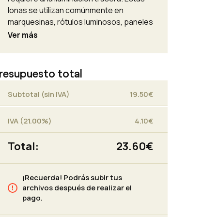
lonas se utilizan comúnmente en
marquesinas, rótulos luminosos, paneles
publicitarios y displays retroiluminados
Ver más
para destacar mensajes, imágenes y
gráficos de manera impactante.
resupuesto total
Subtotal (sin IVA)
19.50
€
IVA (21.00%)
4.10
€
Total:
23.60
€
¡Recuerda! Podrás subir tus
archivos después de realizar el
pago.