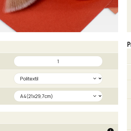
P
Politextil
cantidad