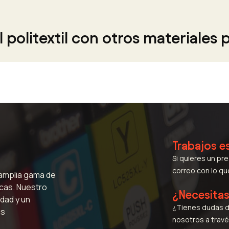
politextil con otros materiales p
Trabajos e
Si quieres un pr
correo con lo q
 amplia gama de
icas. Nuestro
¿Necesita
dad y un
¿Tienes dudas d
us
nosotros a travé