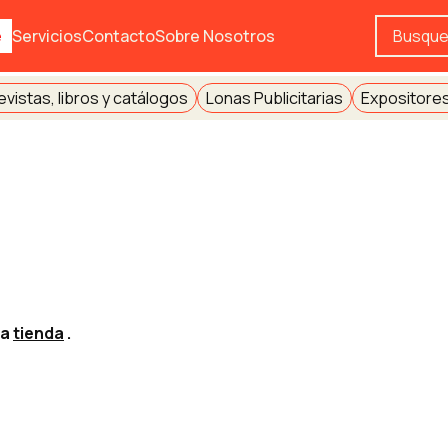
e
Servicios
Contacto
Sobre Nosotros
evistas, libros y catálogos
Lonas Publicitarias
Expositores
la
tienda
.