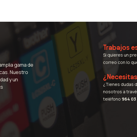
Trabajos e
Si quieres un pr
correo con lo q
 amplia gama de
icas. Nuestro
¿Necesita
dad y un
¿Tienes dudas d
us
nosotros a travé
teléfono
964 03 