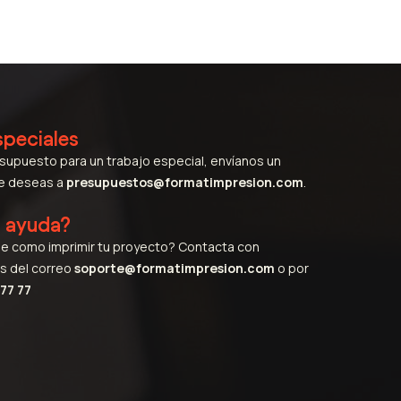
speciales
esupuesto para un trabajo especial, envíanos un
ue deseas a
presupuestos@formatimpresion.com
.
s ayuda?
e como imprimir tu proyecto? Contacta con
s del correo
soporte@formatimpresion.com
o por
77 77