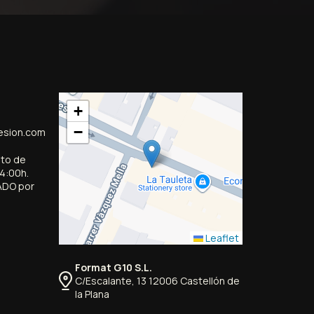
+
−
esion.com
sto de
14:00h.
ADO por
Leaflet
Format G10 S.L.
C/Escalante, 13 12006 Castellón de
la Plana