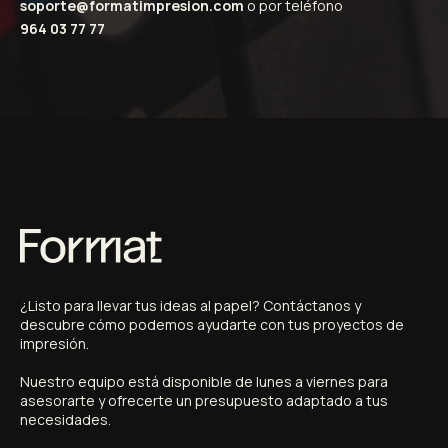
soporte@formatimpresion.com
o por teléfono
964 03 77 77
¿
Listo
para
llevar
tus
ideas
al
papel?
Contáctanos
y
descubre
cómo
podemos
ayudarte
con
tus
proyectos
de
impresión.
Nuestro
equipo
está
disponible
de
lunes
a
viernes
para
asesorarte
y
ofrecerte
un
presupuesto
adaptado
a
tus
necesidades.