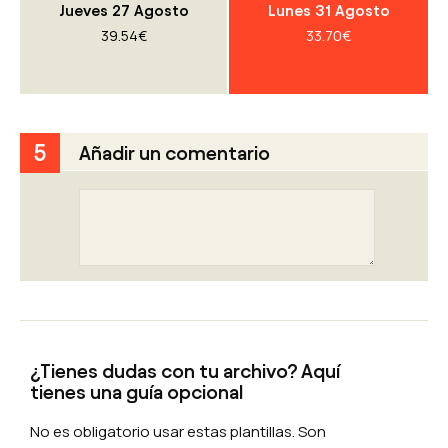
Jueves 27 Agosto
Lunes 31 Agosto
impresión y colores fieles,
39.54
€
33.70
€
convertimos tus archivos en
cuatricromía (CMYK);
Comprobamos que la resolución
es la adecuada para imprimir y, si
no es suficiente, intentamos
5
Añadir un comentario
mejorarla, si es posible;
En caso de pliegues o revistas,
comprobamos la correcta
disposición de los elementos
gráficos y de la cubierta;
Comprobamos aspectos
técnicos relacionados con
archivos complejos: asignación
de blanco sectorizado, acabados
¿Tienes dudas con tu archivo? Aquí
exclusivos, trazados de corte
tienes una guía opcional
personalizado de productos, etc.
Para Libros, revistas y catálogos,
No es obligatorio usar estas plantillas. Son