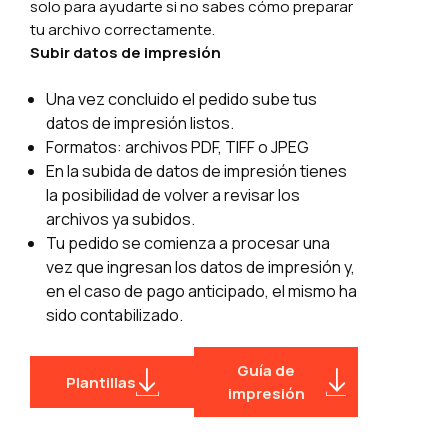
solo para ayudarte si no sabes cómo preparar
dada la complejidad del producto,
tu archivo correctamente.
el servicio Revisión de archivos
Subir datos de impresión
consiste en resaltar e indicar
anomalías y errores, pero no en
Una vez concluido el pedido sube tus
corregirlos.
datos de impresión listos.
Formatos: archivos PDF, TIFF o JPEG
¿Qué no comprobamos ni
En la subida de datos de impresión tienes
corregimos?
la posibilidad de volver a revisar los
archivos ya subidos.
No revisamos los textos ni errores
Tu pedido se comienza a procesar una
tipográficos;
vez que ingresan los datos de impresión y,
No modificamos ni reemplazamos
en el caso de pago anticipado, el mismo ha
glifos o caracteres especiales;
sido contabilizado.
No corregimos archivos que
impliquen trabajo de maquetación
o creación gráfica.
Guía de
Plantillas
impresión