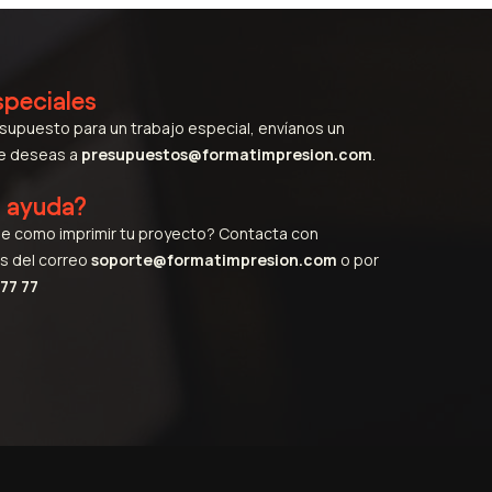
speciales
esupuesto para un trabajo especial, envíanos un
ue deseas a
presupuestos@formatimpresion.com
.
s ayuda?
e como imprimir tu proyecto? Contacta con
s del correo
soporte@formatimpresion.com
o por
77 77