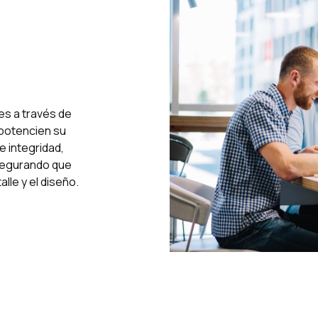
es a través de
 potencien su
e integridad,
asegurando que
lle y el diseño.