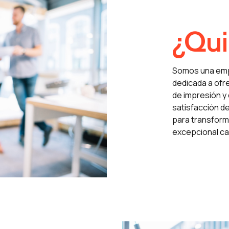
¿Qu
Somos una empre
dedicada a ofr
de impresión y 
satisfacción de
para transform
excepcional cal