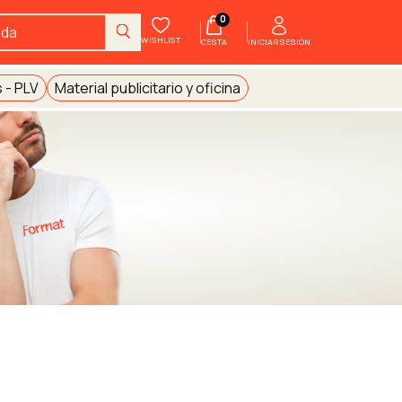
0
WISHLIST
INICIAR SESIÓN
CESTA
 - PLV
Material publicitario y oficina