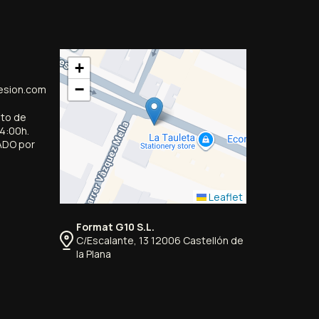
+
−
esion.com
sto de
14:00h.
ADO por
Leaflet
Format G10 S.L.
C/Escalante, 13 12006 Castellón de
la Plana