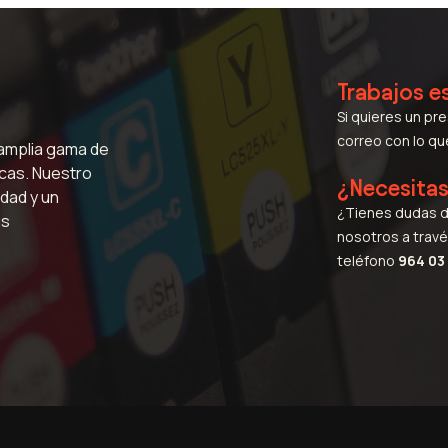
Trabajos e
Si quieres un pr
correo con lo q
 amplia gama de
icas. Nuestro
¿Necesita
dad y un
¿Tienes dudas d
us
nosotros a travé
teléfono
964 03 