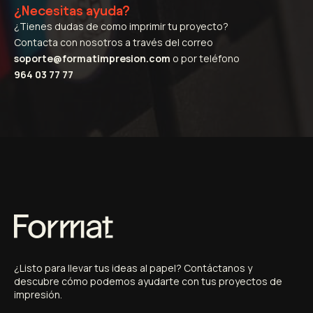
¿Necesitas ayuda?
¿Tienes dudas de como imprimir tu proyecto?
Contacta con nosotros a través del correo
soporte@formatimpresion.com
o por teléfono
964 03 77 77
¿
Listo
para
llevar
tus
ideas
al
papel?
Contáctanos
y
descubre
cómo
podemos
ayudarte
con
tus
proyectos
de
impresión.